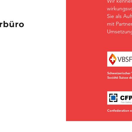
Wir kennen
wirkungsvo
Sie als Au
mit Partne
Umsetzung
Schweizerischer 
Société Suisse d
Confederation of